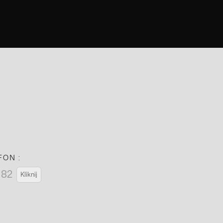
FON :
182
Kliknij