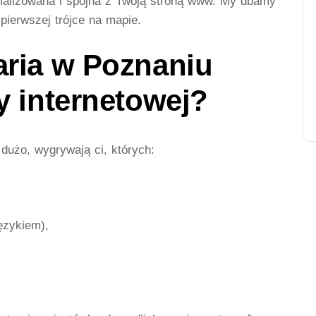
ymalizowana i spójna z Twoją stroną www. My dbamy
 pierwszej trójce na mapie.
aria w Poznaniu
y internetowej?
dużo, wygrywają ci, których:
ęzykiem),