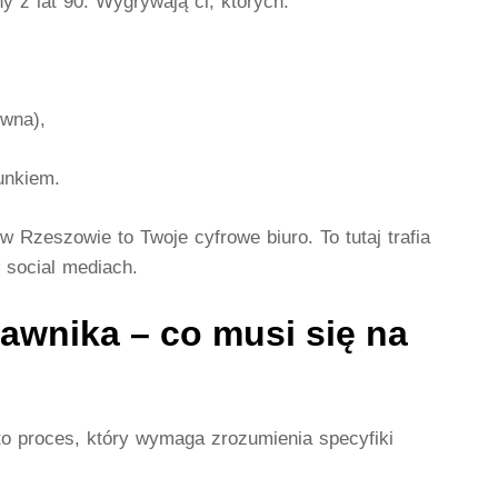
 z lat 90. Wygrywają ci, których:
ywna),
unkiem.
w Rzeszowie to Twoje cyfrowe biuro. To tutaj trafia
 social mediach.
awnika – co musi się na
o proces, który wymaga zrozumienia specyfiki