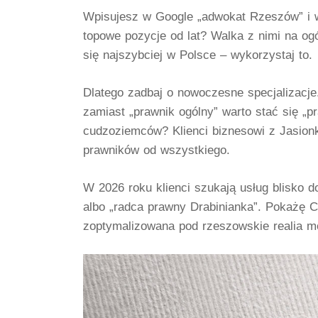
Wpisujesz w Google „adwokat Rzeszów” i wid
topowe pozycje od lat? Walka z nimi na ogó
się najszybciej w Polsce – wykorzystaj to.
Dlatego
zadbaj o nowoczesne specjalizacje
zamiast „prawnik ogólny” warto stać się „p
cudzoziemców? Klienci biznesowi z Jasionk
prawników od wszystkiego.
W 2026 roku klienci szukają usług blisko d
albo „radca prawny Drabinianka”. Pokażę Ci
zoptymalizowana pod rzeszowskie realia m