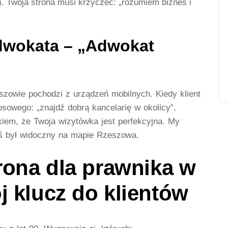
. Twoja strona musi krzyczeć: „rozumiem biznes i
adwokata – „Adwokat
zowie pochodzi z urządzeń mobilnych. Kiedy klient
osowego: „znajdź dobrą kancelarię w okolicy”,
iem, że Twoja wizytówka jest perfekcyjna. My
yś był widoczny na mapie Rzeszowa.
rona dla prawnika w
 klucz do klientów