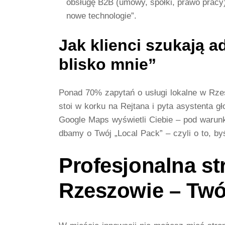
obsługę B2B (umowy, spółki, prawo pracy)
nowe technologie”.
Jak klienci szukają 
blisko mnie”
Ponad 70% zapytań o usługi lokalne w Rzes
stoi w korku na Rejtana i pyta asystenta gł
Google Maps wyświetli Ciebie – pod warunk
dbamy o Twój „Local Pack” – czyli o to, b
Profesjonalna st
Rzeszowie – Twój